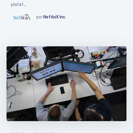
plataf...
por
NetVoiX Inc.