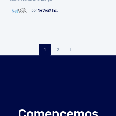
por
NetVoiX Inc.
1
2
Comencemos