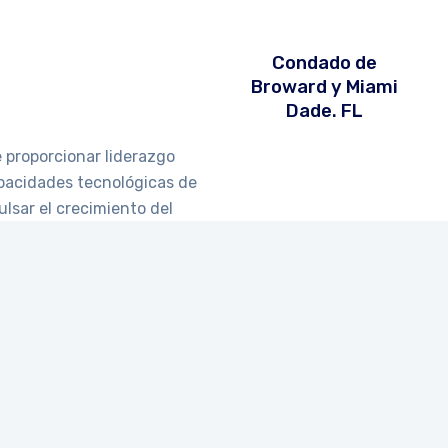
Condado de
Broward y Miami
Dade. FL
e proporcionar liderazgo
apacidades tecnológicas de
ulsar el crecimiento del
uscando gente con talento para unirse a nuestro equipo. 