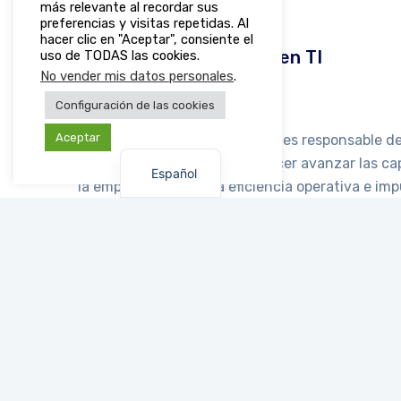
más relevante al recordar sus
preferencias y visitas repetidas. Al
hacer clic en "Aceptar", consiente el
Consultor especialista en TI
uso de TODAS las cookies.
No vender mis datos personales
.
Descripción del trabajo:
Configuración de las cookies
Aceptar
El Consultor Especialista en TI es responsable d
English
estratégico y técnico para hacer avanzar las c
Español
la empresa, mejorar la eficiencia operativa e imp
negocio.
Siempre estamos b